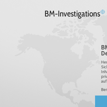
BM
De
Her
Sic
Inh
pri
auf
Ben