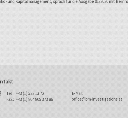
iko- und Kapitalmanagement, sprach für die Ausgabe 01/2020 mit Bern
ntakt
Tel.:
+43
(1)
522 13 72
E-Mail:
office
@
bm-investigations.at
Fax.:
+43 (1) 804 805 373 86