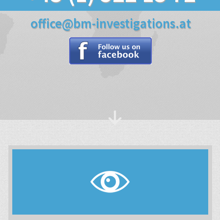
office
@
bm-investigations.at